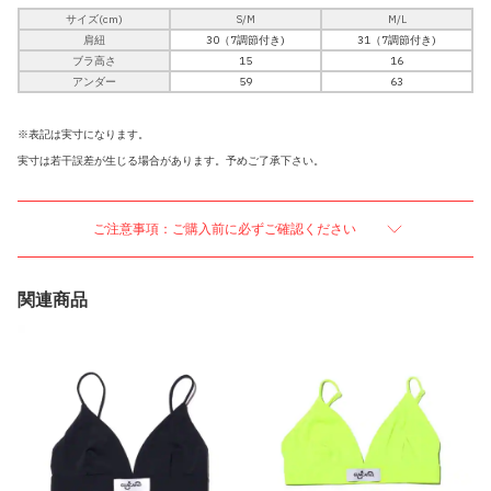
サイズ(cm)
S/M
M/L
肩紐
30（7調節付き)
31（7調節付き)
ブラ高さ
15
16
アンダー
59
63
※表記は実寸になります。
実寸は若干誤差が生じる場合があります。予めご了承下さい。
ご注意事項：ご購入前に必ずご確認ください
関連商品