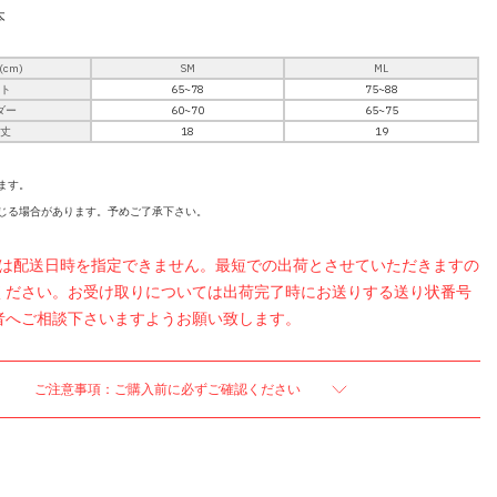
本
cm)
SM
ML
スト
65~78
75~88
ダー
60~70
65~75
ラ丈
18
19
ます。
じる場合があります。予めご了承下さい。
品は配送日時を指定できません。最短での出荷とさせていただきますの
ください。お受け取りについては出荷完了時にお送りする送り状番号
者へご相談下さいますようお願い致します。
ご注意事項：ご購入前に必ずご確認ください