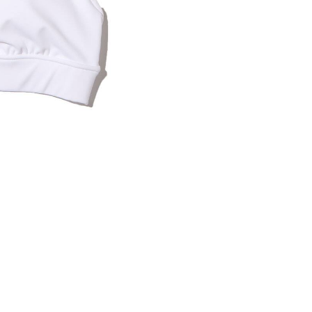
内いたしか
※ 店舗へ
※ 価格表
が生じる場