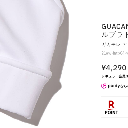
GUACA
ルブラト
ガカモレ 
21aw-intp04-
¥4,290
レギュラー会員 3
なら