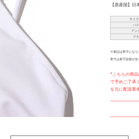
【原産国】日
サイズ(
バ
アン
ブ
※表記は実寸になり
実寸は若干誤差が生
*こちらの商
で予めご了承
を元に配送業