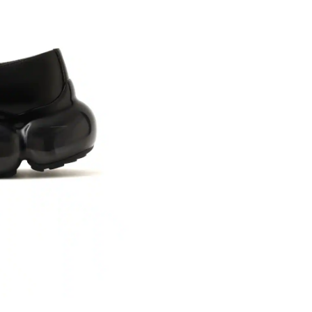
※ 店舗在
内いたしか
※ 店舗へ
※ 価格表
が生じる場