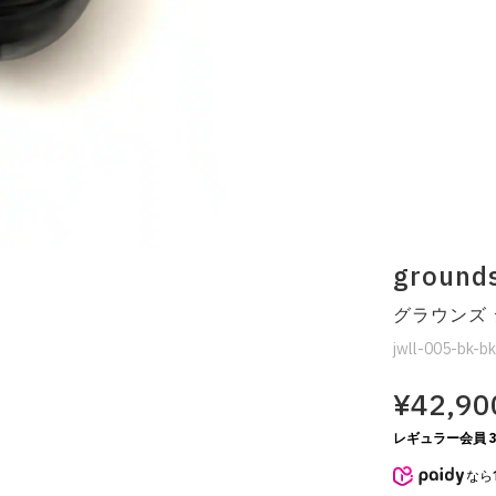
ground
グラウンズ
jwll-005-bk-b
¥42,90
レギュラー会員 3
なら