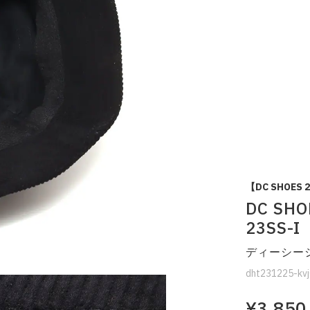
【DC SHOES 
DC SHO
23SS-I
ディーシー
dht231225-kv
¥3,850