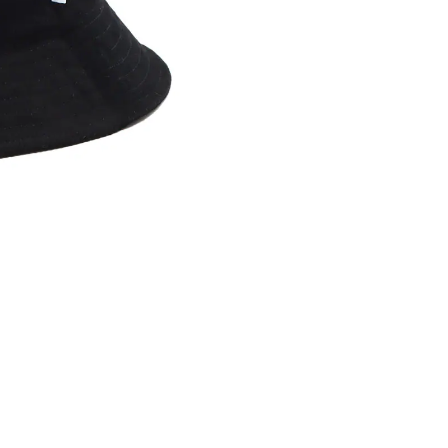
内いたしか
※ 店舗へ
※ 価格表
が生じる場