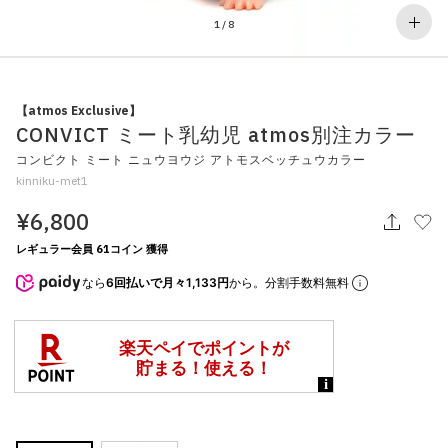
その他
1
/
8
すべてのウェア
【atmos Exclusive】
CONVICT ミート乳幼児 atmos別注カラー
コンビクト ミート ニュウヨウジ アトモスベッチュウカラー
kinniku-met1
¥6,800
レギュラー会員 61コイン 獲得
なら
6回払いで月々1,133円
から。分割手数料無料