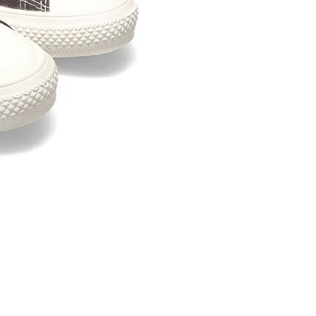
内いたしか
※ 店舗へ
※ 価格表
が生じる場