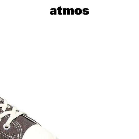
サイズを選
※ 在庫あ
※ 店舗在