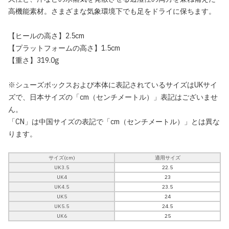
高機能素材。さまざまな気象環境下でも足をドライに保ちます。
【ヒールの高さ】2.5cm
【プラットフォームの高さ】1.5cm
【重さ】319.0g
※シューズボックスおよび本体に表記されているサイズはUKサイ
ズで、日本サイズの「cm（センチメートル）」表記はございませ
ん。
「CN」は中国サイズの表記で「cm（センチメートル）」とは異な
ります。
サイズ(cm)
適用サイズ
UK3.5
22.5
UK4
23
UK4.5
23.5
UK5
24
UK5.5
24.5
UK6
25