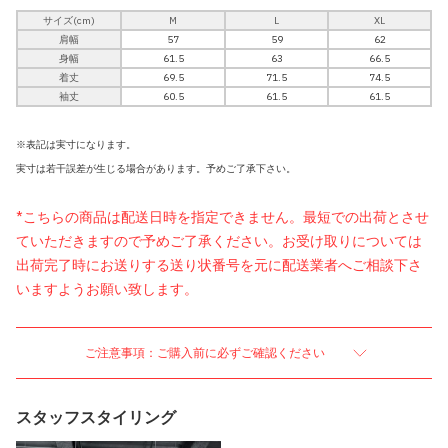
サイズ(cm)
M
L
XL
肩幅
57
59
62
身幅
61.5
63
66.5
着丈
69.5
71.5
74.5
袖丈
60.5
61.5
61.5
※表記は実寸になります。
実寸は若干誤差が生じる場合があります。予めご了承下さい。
*こちらの商品は配送日時を指定できません。最短での出荷とさせ
ていただきますので予めご了承ください。お受け取りについては
出荷完了時にお送りする送り状番号を元に配送業者へご相談下さ
いますようお願い致します。
ご注意事項：ご購入前に必ずご確認ください
スタッフスタイリング