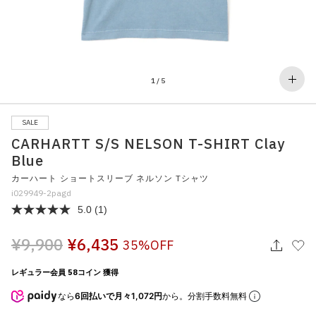
その他
すべてのウェア
1
/
5
SALE
CARHARTT S/S NELSON T-SHIRT Clay
Blue
カーハート ショートスリーブ ネルソン Tシャツ
i029949-2pagd
5.0
(1)
¥9,900
¥6,435
35%OFF
レギュラー会員 58コイン 獲得
なら
6回払いで月々1,072円
から。分割手数料無料