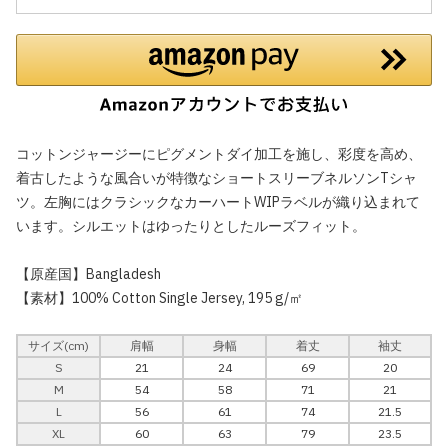
コットンジャージーにピグメントダイ加工を施し、彩度を高め、
着古したような風合いが特徴なショートスリーブネルソンTシャ
ツ。左胸にはクラシックなカーハートWIPラベルが織り込まれて
います。シルエットはゆったりとしたルーズフィット。
【原産国】Bangladesh
【素材】100% Cotton Single Jersey, 195 g/㎡
サイズ(cm)
肩幅
身幅
着丈
袖丈
S
21
24
69
20
M
54
58
71
21
L
56
61
74
21.5
XL
60
63
79
23.5