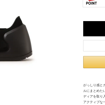
※ 店舗在
内いたしか
※ 店舗へ
※ 価格表
が生じる場
がっしり感とカ
ルにまとめた
ディアを取り
アクティブな一日