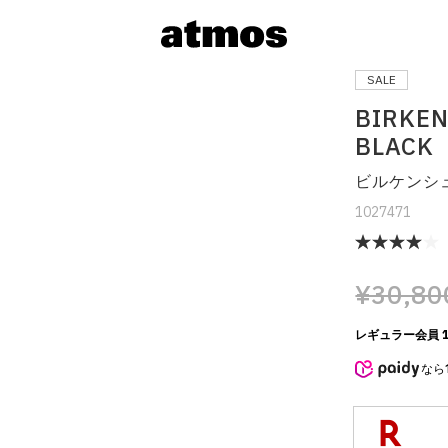
SALE
BIRKEN
BLACK
ビルケンシ
1027471
¥30,80
サイズを選
レギュラー会員 1
なら
※ 在庫あ