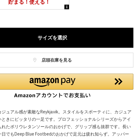
庫に関しましてはWEBカスタマーにお問い合わせいただいてもご案
ねますので、ご了承ください。
お電話でのお取り置きやお取り寄せは承っておりません。
記はオンラインショップでの現時点の価格となり、店舗価格と価格差
サイズを選択
合がございます。
店頭在庫を見る
ジュアル感が素敵なReykjavik。スタイルをスポーティに、カジュア
いときにピッタリの一足です。プロフェッショナルシリーズからアイ
入れたポリウレタンソールのおかげで、グリップ感も抜群です。長い
でもDeep Blue Footbedのおかげで足元は疲れ知らず。アッパー