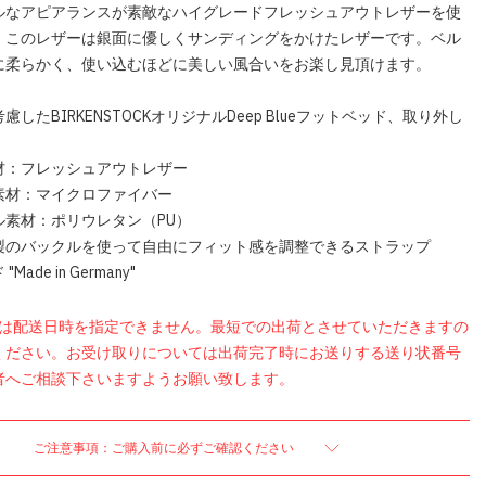
ルなアピアランスが素敵なハイグレードフレッシュアウトレザーを使
。このレザーは銀面に優しくサンディングをかけたレザーです。ベル
に柔らかく、使い込むほどに美しい風合いをお楽し見頂けます。
したBIRKENSTOCKオリジナルDeep Blueフットベッド、取り外し
材：フレッシュアウトレザー
素材：マイクロファイバー
ル素材：ポリウレタン（PU）
製のバックルを使って自由にフィット感を調整できるストラップ
ade in Germany"
品は配送日時を指定できません。最短での出荷とさせていただきますの
ください。お受け取りについては出荷完了時にお送りする送り状番号
者へご相談下さいますようお願い致します。
ご注意事項：ご購入前に必ずご確認ください