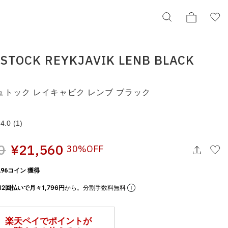
STOCK REYKJAVIK LENB BLACK
SALE
BIRKENSTOCK REYKJAVIK LENB BLACK
BLACK
ュトック レイキャビク レンブ ブラック
ビルケンシュトック レイキャビク レンブ ブラック
1027471
¥21,560
4.0
(1)
0
¥21,560
30%OFF
択してください
96コイン 獲得
この条件で検索する
12回払いで月々1,796円
から。分割手数料無料
りの表示でもタイミングにより売り切れの可能性がございます。