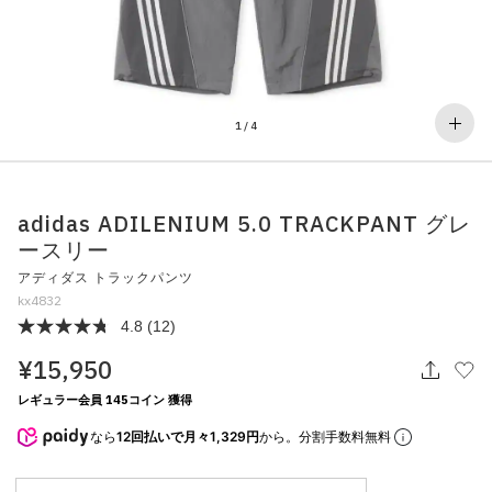
その他
すべてのウェア
1
/
4
adidas ADILENIUM 5.0 TRACKPANT グレ
ースリー
アディダス トラックパンツ
kx4832
4.8
(12)
¥15,950
レギュラー会員 145コイン 獲得
なら
12回払いで月々1,329円
から。分割手数料無料