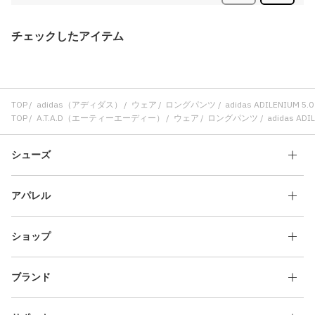
チェックしたアイテム
TOP
adidas（アディダス）
ウェア
ロングパンツ
adidas ADILENIUM 
TOP
A.T.A.D（エーティーエーディー）
ウェア
ロングパンツ
adidas AD
シューズ
アパレル
ショップ
ブランド