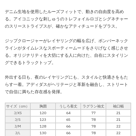
デニム生地を使用したルーズフィットで、動きの自由度を高め
る。アイコニックな刺しゅうのトレフォイルロゴとシグネチャー
のスリーストライプスが、確かなアティチュードをプラス。
ジップクロージャーがレイヤリングの幅を広げ、ボンバーネック
ラインがタイムレスなスポーティームードをさりげなく感じさせ
る。オリジナリティを大切にする人に向けた、自在にスタイリン
グできるトラックトップ。
外出する日も、夜のレイヤリングにも、スタイルと快適さをもた
らす一着。アディダスがヘリテージと革新を融合し、ストリート
で自信に満ちた存在感を発揮。
サイズ（cm）
胸囲
うしろ着丈
ラグラン袖丈
袖口幅
J/XS
120
64
77
21
J/S
123
65
78
21
J/M
128
66
78
22
J/L
130
66
78
22