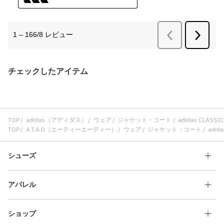
チェックしたアイテム
TOP
adidas（アディダス）
ウェア
ジャケット・コート
adidas CLASS
TOP
A.T.A.D（エーティーエーディー）
ウェア
ジャケット・コート
adid
シューズ
アパレル
ショップ