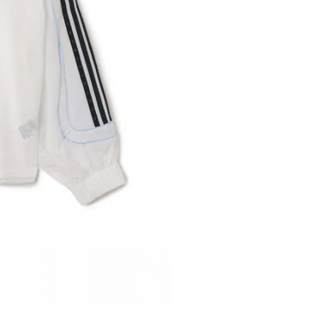
※ 店舗在
内いたしか
※ 店舗へ
※ 価格表
が生じる場