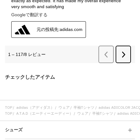
チェックしたアイテム
TOP
adidas（アディダス）
ウェア
半袖Tシャツ
adidas ADICOLOR J
TOP
A.T.A.D（エーティーエーディー）
ウェア
半袖Tシャツ
adidas AD
シューズ