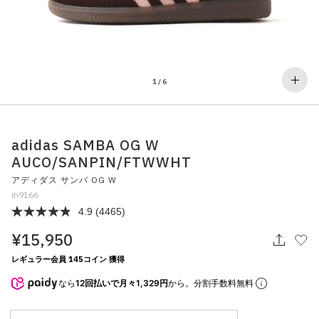
その他
すべてのウェア
1
/
6
adidas SAMBA OG W
AUCO/SANPIN/FTWWHT
アディダス サンバ OG W
ih9166
4.9
(4465)
¥15,950
レギュラー会員 145コイン 獲得
なら
12回払いで月々1,329円
から。分割手数料無料