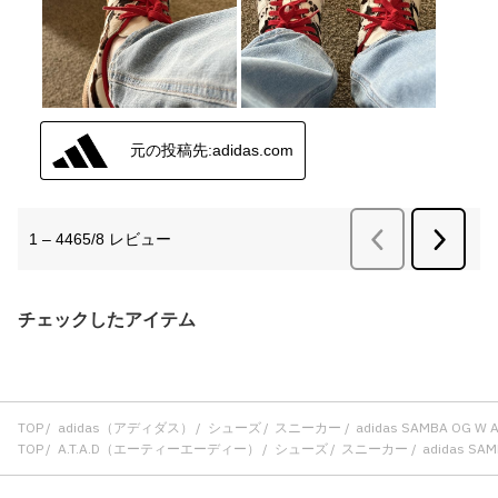
チェックしたアイテム
TOP
adidas（アディダス）
シューズ
スニーカー
adidas SAMBA OG W
TOP
A.T.A.D（エーティーエーディー）
シューズ
スニーカー
adidas SA