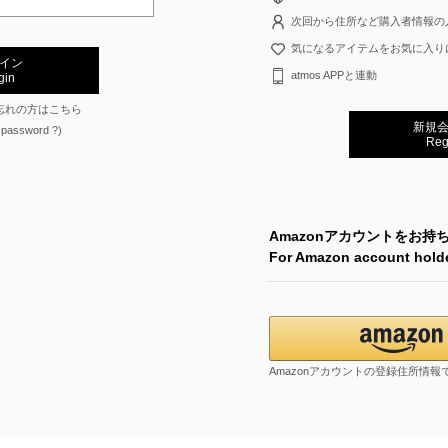
次回から住所など購入者情報の
気になるアイテムをお気に入り
イン
atmos APPと連動
gin
忘れの方はこちら
新規
 password ?)
Reg
Amazonアカウントをお持
For Amazon account hold
Amazonアカウントの登録住所情