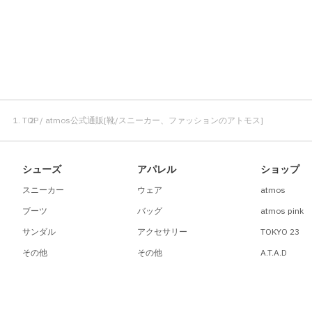
TOP
atmos公式通販[靴/スニーカー、ファッションのアトモス]
シューズ
アパレル
ショップ
スニーカー
ウェア
atmos
ブーツ
バッグ
atmos pink
サンダル
アクセサリー
TOKYO 23
その他
その他
A.T.A.D