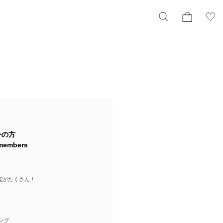
外の方
-members
機能がたくさん！
ング