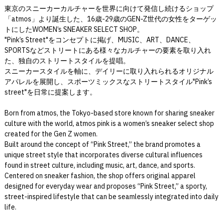
東京のスニーカーカルチャーを世界に向けて発信し続けるショップ
「atmos」より誕生した、16歳-29歳のGEN-Z世代の女性をターゲッ
トにしたWOMEN’s SNEAKER SELECT SHOP。
"Pink’s Street"をコンセプトに掲げ、MUSIC、ART、DANCE、
SPORTSなどストリートにある様々なカルチャーの要素を取り入れ
た、独自のストリートスタイルを提唱。
スニーカースタイルを軸に、デイリーに取り入れられるオリジナル
アパレルを展開し、スポーツミックスなストリートスタイル"Pink’s
street"を日常に提案します。
Born from atmos, the Tokyo-based store known for sharing sneaker
culture with the world, atmos pink is a women’s sneaker select shop
created for the Gen Z women.
Built around the concept of “Pink Street,” the brand promotes a
unique street style that incorporates diverse cultural influences
found in street culture, including music, art, dance, and sports.
Centered on sneaker fashion, the shop offers original apparel
designed for everyday wear and proposes “Pink Street,” a sporty,
street-inspired lifestyle that can be seamlessly integrated into daily
life.