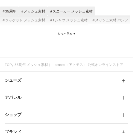
その他
35周年
メッシュ素材
スニーカー メッシュ素材
すべてのウェア
ジャケット メッシュ素材
Tシャツ メッシュ素材
メッシュ素材 パンツ
通気性 メッシュ素材
atmos pink メッシュ素材
もっと見る ▼
ランニングシューズ メッシュ素材
メッシュ素材 コスパ
メッシュ素材 レディース
トップス メッシュ素材
メッシュ素材 ロングパンツ
TOP
35周年 メッシュ素材 | atmos（アトモス） 公式オンラインストア
シューズ
アパレル
ショップ
ブランド