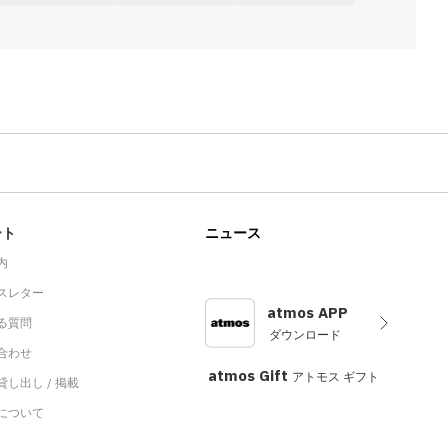
ート
ニュース
内
スレター
atmos APP
る質問
ダウンロード
合わせ
atmos Gift
アトモス ギフト
し出し / 掲載
sについて