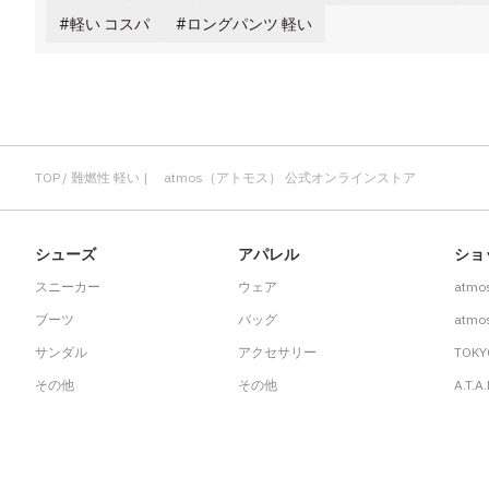
その他
軽い コスパ
ロングパンツ 軽い
すべてのウェア
TOP
難燃性 軽い | atmos（アトモス） 公式オンラインストア
シューズ
アパレル
ショ
スニーカー
ウェア
atmo
ブーツ
バッグ
atmos
サンダル
アクセサリー
TOKY
その他
その他
A.T.A