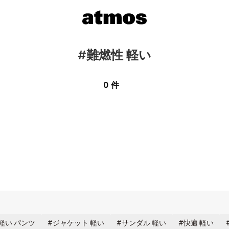
#難燃性 軽い
0 件
軽い パンツ
ジャケット 軽い
サンダル 軽い
快適 軽い