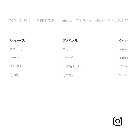
TOP
取り付け可能 PREMIUM | atmos（アトモス） 公式オンラインストア
シューズ
アパレル
ショ
スニーカー
ウェア
atmo
ブーツ
バッグ
atmos
サンダル
アクセサリー
TOKY
その他
その他
A.T.A