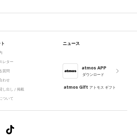
ート
ニュース
内
スレター
atmos APP
る質問
ダウンロード
合わせ
atmos Gift
アトモス ギフト
し出し / 掲載
sについて