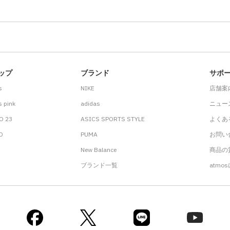
ップ
ブランド
サポ
s
NIKE
店舗案
 pink
adidas
ニュー
O 23
ASICS SPORTS STYLE
よくあ
.D
PUMA
お問い
New Balance
商品の貸
ブランド一覧
atmo