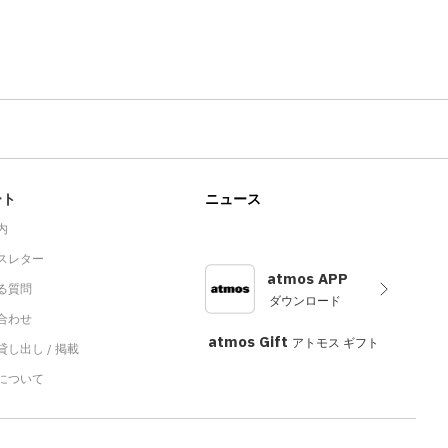
ート
ニュース
内
スレター
atmos APP
る質問
ダウンロード
合わせ
atmos Gift
アトモス ギフト
し出し / 掲載
sについて