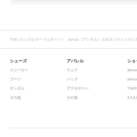
その他
すべてのウェア
TOP
ロングセラー ラミネート | atmos（アトモス） 公式オンラインスト
シューズ
アパレル
ショ
スニーカー
ウェア
atmo
ブーツ
バッグ
atmos
サンダル
アクセサリー
TOKY
その他
その他
A.T.A