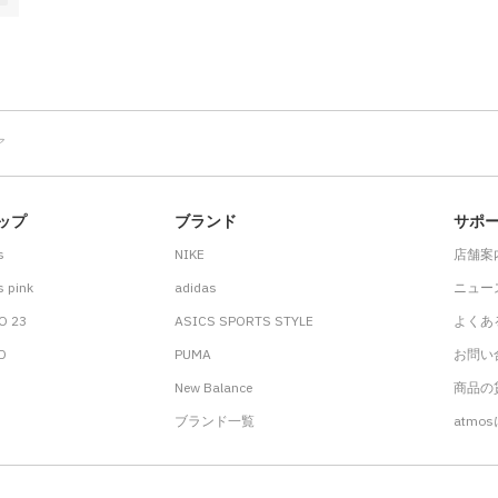
ア
ップ
ブランド
サポ
s
NIKE
店舗案
 pink
adidas
ニュー
O 23
ASICS SPORTS STYLE
よくあ
.D
PUMA
お問い
New Balance
商品の貸
ブランド一覧
atmo