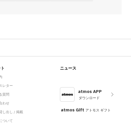
ート
ニュース
内
スレター
atmos APP
る質問
ダウンロード
合わせ
atmos Gift
アトモス ギフト
し出し / 掲載
sについて