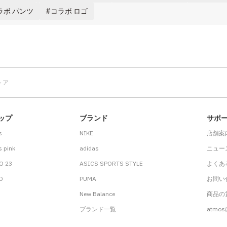
ラボ パンツ
コラボ ロゴ
トア
ップ
ブランド
サポ
s
NIKE
店舗案
 pink
adidas
ニュー
O 23
ASICS SPORTS STYLE
よくあ
.D
PUMA
お問い
New Balance
商品の貸
ブランド一覧
atmo