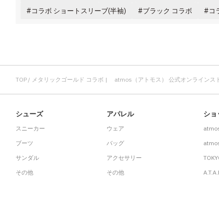
その他
コラボ ショートスリーブ(半袖)
ブラック コラボ
コ
すべてのウェア
TOP
メタリックゴールド コラボ | atmos（アトモス） 公式オンラインス
シューズ
アパレル
ショ
スニーカー
ウェア
atmo
ブーツ
バッグ
atmos
サンダル
アクセサリー
TOKY
その他
その他
A.T.A