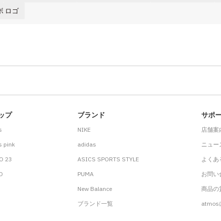
ボ ロゴ
ップ
ブランド
サポ
s
NIKE
店舗案
 pink
adidas
ニュー
O 23
ASICS SPORTS STYLE
よくあ
.D
PUMA
お問い
New Balance
商品の貸
ブランド一覧
atmo