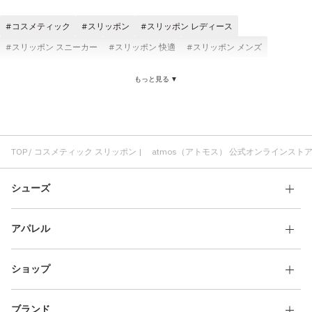
その他
コスメティック
スリッポン
スリッポン レディース
すべてのウェア
スリッポン スニーカー
スリッポン 快適
スリッポン メンズ
スリッポン おしゃれ
スリッポン キレイめカジュアル
もっと見る ▼
TOP
コスメティック スリッポン | atmos（アトモス） 公式オンラインスト
シューズ
アパレル
ショップ
ブランド