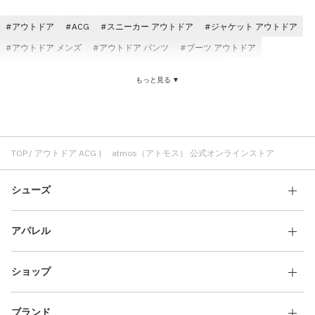
その他
アウトドア
ACG
スニーカー アウトドア
ジャケット アウトドア
すべてのウェア
アウトドア メンズ
アウトドア パンツ
ブーツ アウトドア
アウター アウトドア
THE NORTH FACE アウトドア
もっと見る ▼
アウトドア サンダル
アウトドア ブラック
アウトドア ロングパンツ
Tシャツ アウトドア
ACG Tシャツ
ゆったり ACG
スニーカー ACG
TOP
アウトドア ACG | atmos（アトモス） 公式オンラインストア
シューズ
アパレル
ショップ
ブランド