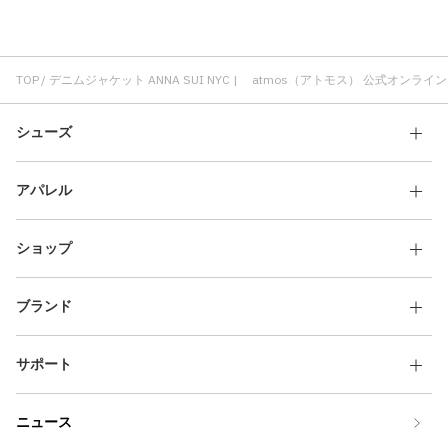
プルオーバー ANNA SUI NYC
ANNA SUI NYC ブラック
ANNA SUI NYC メンズ
Tシャツ ANNA SUI NYC
デニムジャケット メンズ
TOP
デニムジャケット ANNA SUI NYC | atmos（アトモス） 公式オンライ
シューズ
アパレル
ショップ
ブランド
サポート
ニュース