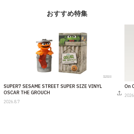
おすすめ特集
SUPER7 SESAME STREET SUPER SIZE VINYL
On 
OSCAR THE GROUCH
2026
2026.8.7