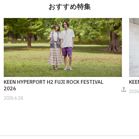
おすすめ特集
KEEN HYPERPORT H2 FUJI ROCK FESTIVAL
KEE
2026
2026
2026.6.18