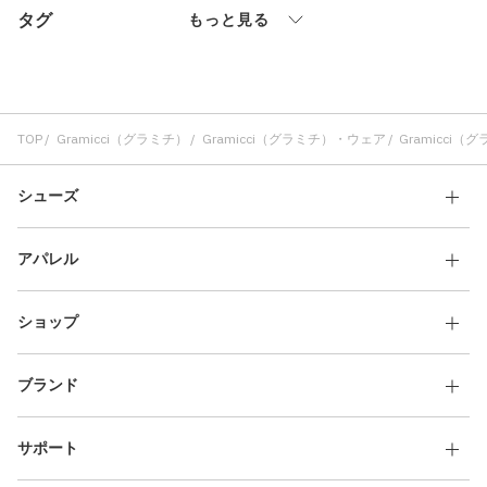
タグ
その他
もっと見る
すべてのウェア
TOP
Gramicci（グラミチ）
Gramicci（グラミチ）・ウェア
Gramicci
シューズ
アパレル
ショップ
ブランド
サポート