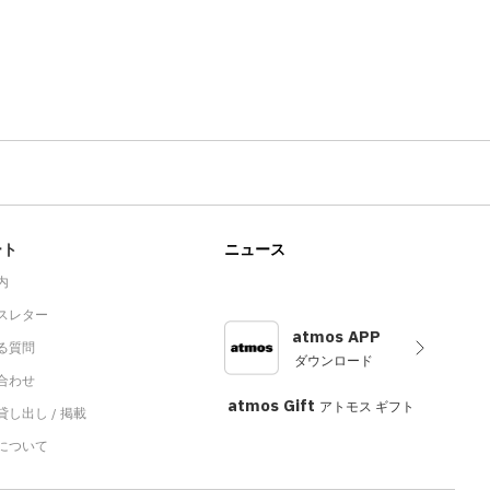
ート
ニュース
内
スレター
atmos APP
る質問
ダウンロード
合わせ
atmos Gift
アトモス ギフト
し出し / 掲載
sについて