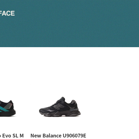
o Evo SL M
New Balance U906079E