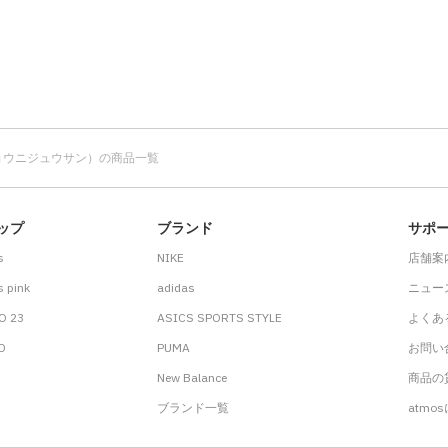
キョウニジュウサン）の商品一覧
ップ
ブランド
サポ
s
NIKE
店舗案
 pink
adidas
ニュー
O 23
ASICS SPORTS STYLE
よくあ
.D
PUMA
お問い
New Balance
商品の貸
ブランド一覧
atmo