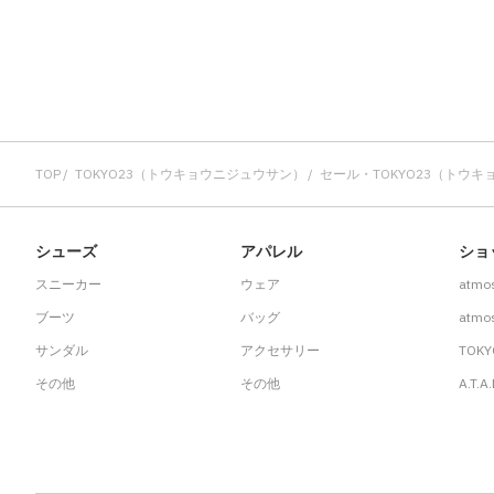
TOP
TOKYO23（トウキョウニジュウサン）
セール・TOKYO23（トウ
シューズ
アパレル
ショ
スニーカー
ウェア
atmo
ブーツ
バッグ
atmos
サンダル
アクセサリー
TOKY
その他
その他
A.T.A