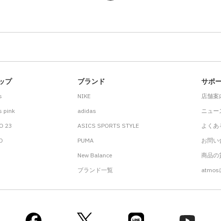
ップ
ブランド
サポ
s
NIKE
店舗案
 pink
adidas
ニュー
O 23
ASICS SPORTS STYLE
よくあ
.D
PUMA
お問い
New Balance
商品の貸
ブランド一覧
atmo