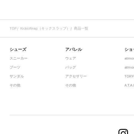
その他
すべてのウェア
TOP
KicksWrap（キックスラップ）
商品一覧
シューズ
アパレル
ショ
スニーカー
ウェア
atmo
ブーツ
バッグ
atmos
サンダル
アクセサリー
TOKY
その他
その他
A.T.A