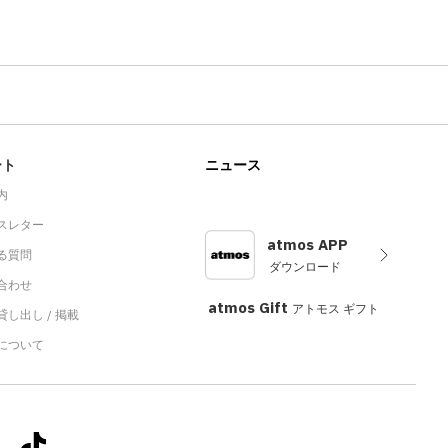
ート
ニュース
内
スレター
atmos APP
る質問
ダウンロード
合わせ
atmos Gift
アトモス ギフト
し出し / 掲載
sについて