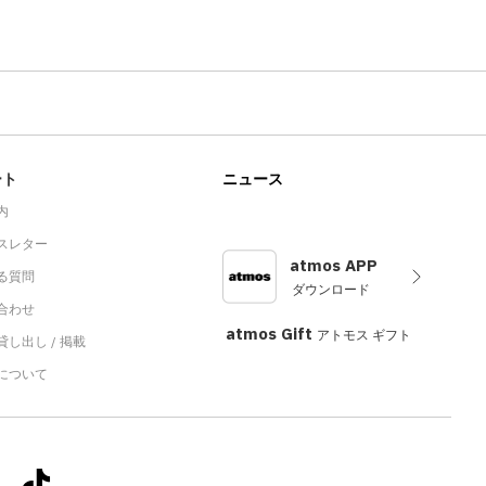
ート
ニュース
内
スレター
atmos APP
る質問
ダウンロード
合わせ
atmos Gift
アトモス ギフト
し出し / 掲載
sについて