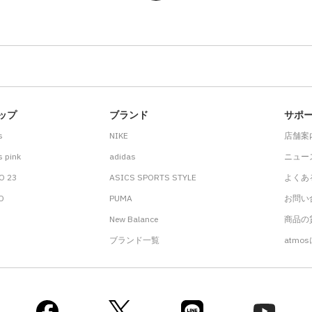
ップ
ブランド
サポ
s
NIKE
店舗案
 pink
adidas
ニュー
O 23
ASICS SPORTS STYLE
よくあ
.D
PUMA
お問い
New Balance
商品の貸
ブランド一覧
atmo