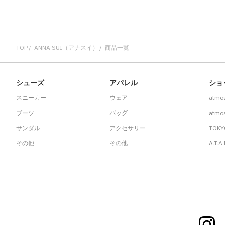
その他
すべてのウェア
TOP
ANNA SUI（アナスイ）
商品一覧
シューズ
アパレル
ショ
スニーカー
ウェア
atmo
ブーツ
バッグ
atmos
サンダル
アクセサリー
TOKY
その他
その他
A.T.A